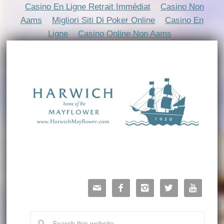
Casino En Ligne Retrait Immédiat
Casino Non
Aams
Migliori Siti Di Poker Online
Casino En
Ligne
Casino Online Non Aams




