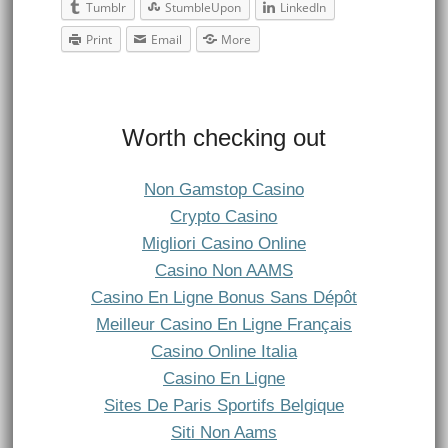
Tumblr
StumbleUpon
LinkedIn
Print
Email
More
Worth checking out
Non Gamstop Casino
Crypto Casino
Migliori Casino Online
Casino Non AAMS
Casino En Ligne Bonus Sans Dépôt
Meilleur Casino En Ligne Français
Casino Online Italia
Casino En Ligne
Sites De Paris Sportifs Belgique
Siti Non Aams