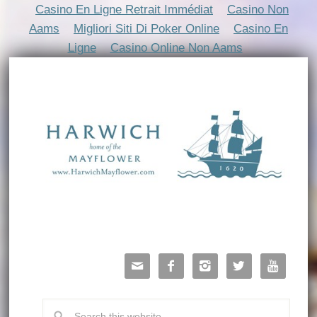
Casino En Ligne Retrait Immédiat
Casino Non
Aams
Migliori Siti Di Poker Online
Casino En
Ligne
Casino Online Non Aams




