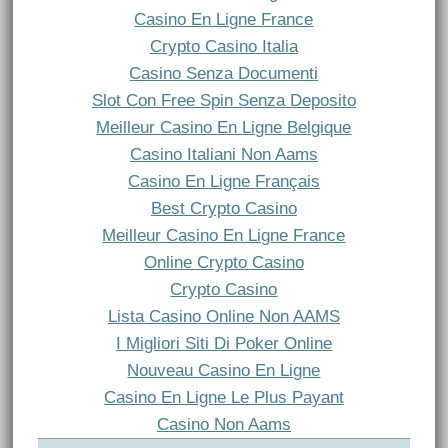
Casino En Ligne France
Crypto Casino Italia
Casino Senza Documenti
Slot Con Free Spin Senza Deposito
Meilleur Casino En Ligne Belgique
Casino Italiani Non Aams
Casino En Ligne Français
Best Crypto Casino
Meilleur Casino En Ligne France
Online Crypto Casino
Crypto Casino
Lista Casino Online Non AAMS
I Migliori Siti Di Poker Online
Nouveau Casino En Ligne
Casino En Ligne Le Plus Payant
Casino Non Aams