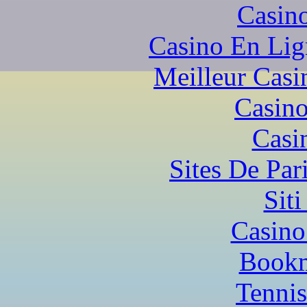
Casi
Casino En Lig
Meilleur Casi
Casino
Casi
Sites De Par
Sit
Casino
Bookm
Tennis