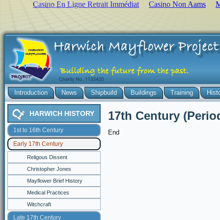
Casino En Ligne Retrait Immédiat
Casino Non Aams
M
Introduction
News
Shipbuild
Buildings
Training
Hist
17th Century (Period
HARWICH HISTORY
1st to 16th Century
End
Early 17th Century
Religous Dissent
Christopher Jones
Mayflower Brief History
Medical Practices
Witchcraft
Late 17th Century