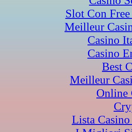
Casino S
Slot Con Free
Meilleur Casi
Casino I
Casino E
Best 
Meilleur Cas
Online
Cry
Lista Casin